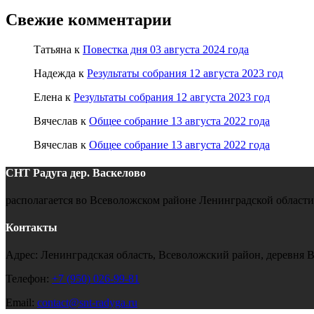
Свежие комментарии
Татьяна
к
Повестка дня 03 августа 2024 года
Надежда
к
Результаты собрания 12 августа 2023 год
Елена
к
Результаты собрания 12 августа 2023 год
Вячеслав
к
Общее собрание 13 августа 2022 года
Вячеслав
к
Общее собрание 13 августа 2022 года
СНТ Радуга
дер. Васкелово
располагается во Всеволожском районе Ленинградской области
Контакты
Адрес: Ленинградская область, Всеволожский район, деревня 
Телефон:
+7 (950) 026-99-81
Email:
contact@snt-radyga.ru