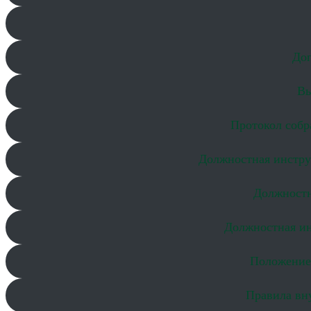
Дог
Вы
Протокол собр
Должностная инстру
Должностн
Должностная ин
Положение
Правила вн