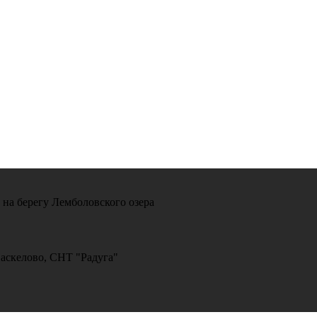
 на берегу Лемболовского озера
Васкелово, СНТ "Радуга"