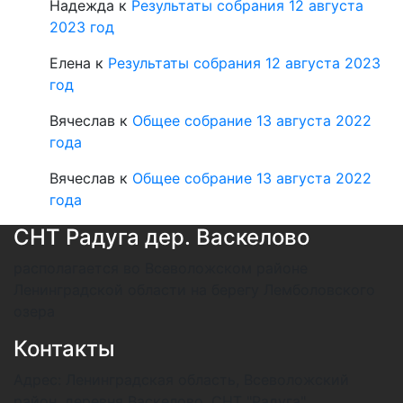
Надежда
к
Результаты собрания 12 августа
2023 год
Елена
к
Результаты собрания 12 августа 2023
год
Вячеслав
к
Общее собрание 13 августа 2022
года
Вячеслав
к
Общее собрание 13 августа 2022
года
СНТ Радуга
дер. Васкелово
располагается во Всеволожском районе
Ленинградской области на берегу Лемболовского
озера
Контакты
Адрес: Ленинградская область, Всеволожский
район, деревня Васкелово, СНТ "Радуга"