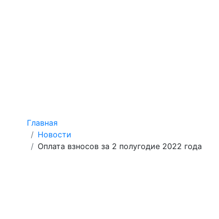
Skip
СНТ Радуга
to
content
Официальный сайт СНТ
Оплата взносов за 2
полугодие 2022 года
Browse:
Главная
Новости
Оплата взносов за 2 полугодие 2022 года