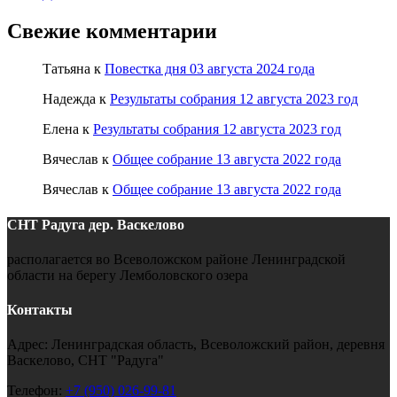
Свежие комментарии
Татьяна
к
Повестка дня 03 августа 2024 года
Надежда
к
Результаты собрания 12 августа 2023 год
Елена
к
Результаты собрания 12 августа 2023 год
Вячеслав
к
Общее собрание 13 августа 2022 года
Вячеслав
к
Общее собрание 13 августа 2022 года
СНТ Радуга
дер. Васкелово
располагается во Всеволожском районе Ленинградской
области на берегу Лемболовского озера
Контакты
Адрес: Ленинградская область, Всеволожский район, деревня
Васкелово, СНТ "Радуга"
Телефон:
+7 (950) 026-99-81