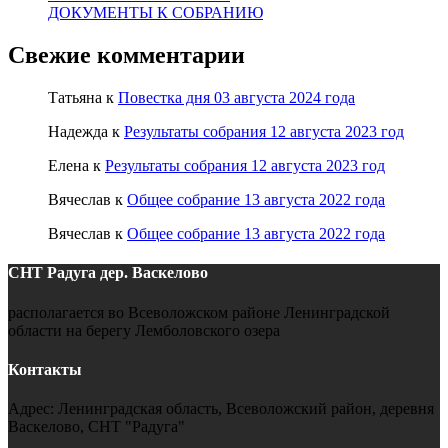
ДОКУМЕНТЫ К СОБРАНИЮ
Свежие комментарии
Татьяна
к
Повестка дня 03 августа 2024 года
Надежда
к
Результаты собрания 12 августа 2023 год
Елена
к
Результаты собрания 12 августа 2023 год
Вячеслав
к
Общее собрание 13 августа 2022 года
Вячеслав
к
Общее собрание 13 августа 2022 года
СНТ Радуга
дер. Васкелово
располагается во Всеволожском районе Ленинградской
области на берегу Лемболовского озера
Контакты
Адрес: Ленинградская область, Всеволожский район, деревня
Васкелово, СНТ "Радуга"